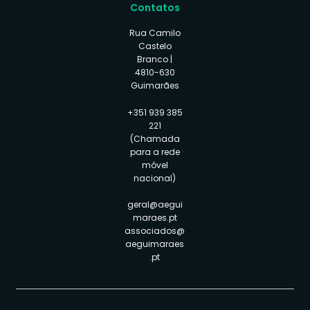
Contatos
Rua Camilo
Castelo
Branco |
4810-630
Guimarães
+351 939 385
221
(Chamada
para a rede
móvel
nacional)
geral@aegui
maraes.pt
associados@
aeguimaraes
.pt