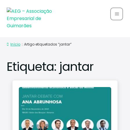
Home
Início
Artigo etiquetados “jantar”
Sobre
Nós
Etiqueta:
jantar
Associ
ados
Parce
rias
Notíci
as