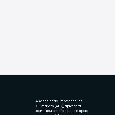
A Associação Empresarial de
Guimarães (AEG), apresenta
como seu princípio base o apoio