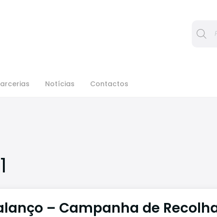
Procura
arcerias
Notícias
Contactos
1
alanço – Campanha de Recolh