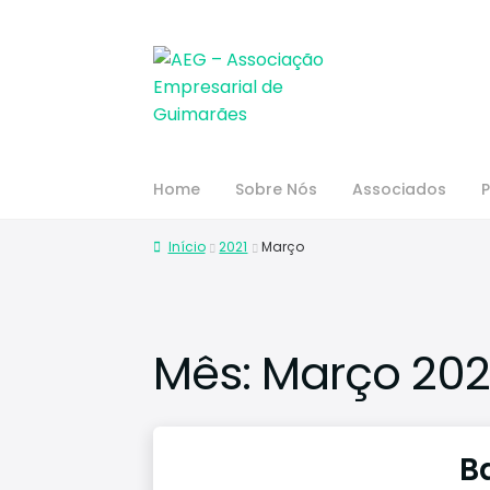
Home
Sobre Nós
Associados
P
Início
2021
Março
Mês:
Março 202
B