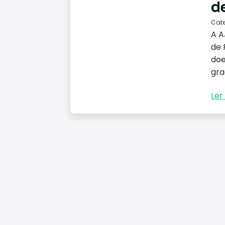
d
Cat
A A
de 
doe
gra
Ler 