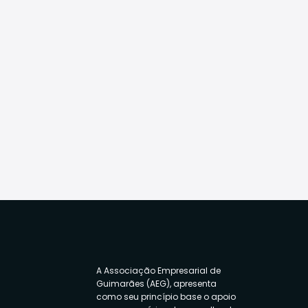
A Associação Empresarial de
Guimarães (AEG), apresenta
como seu princípio base o apoio