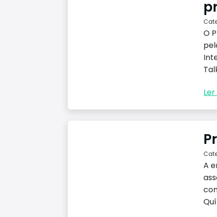
p
Cat
O P
pel
Int
Tal
Ler 
P
Cat
A e
ass
com
Quí