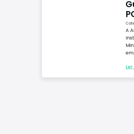
G
P
Cat
A A
Ins
Min
emp
Ler 