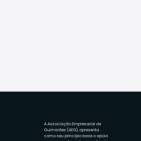
A Associação Empresarial de
Guimarães (AEG), apresenta
como seu princípio base o apoio