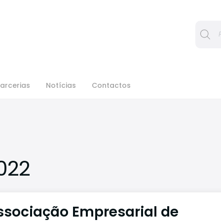
Procura
arcerias
Notícias
Contactos
022
ssociação Empresarial de