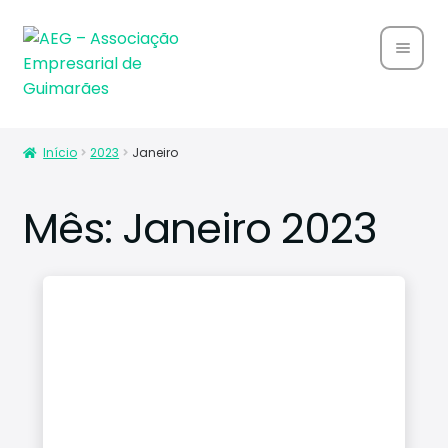
Home
Início
2023
Janeiro
Sobre
Nós
Mês:
Janeiro 2023
Associ
ados
Parce
rias
Notíci
as