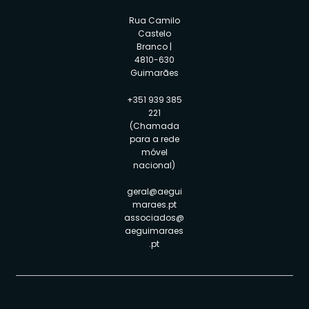
Rua Camilo
Castelo
Branco |
4810-630
Guimarães
+351 939 385
221
(Chamada
para a rede
móvel
nacional)
geral@aegui
maraes.pt
associados@
aeguimaraes
.pt