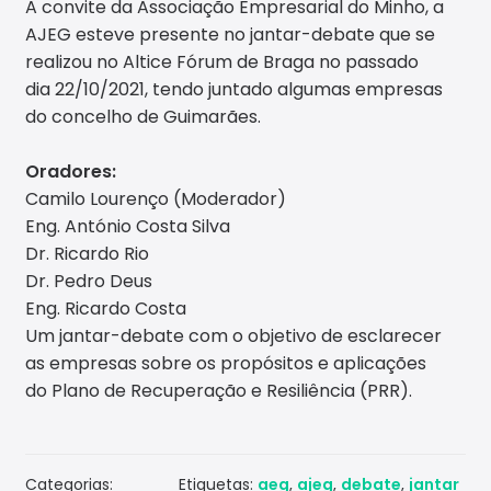
A convite da Associação Empresarial do Minho, a
AJEG esteve presente no jantar-debate que se
Conta
realizou no Altice Fórum de Braga no passado
ctos
dia 22/10/2021, tendo juntado algumas empresas
do concelho de Guimarães.
Oradores:
Camilo Lourenço (Moderador)
Eng. António Costa Silva
Dr. Ricardo Rio
Dr. Pedro Deus
Eng. Ricardo Costa
Um jantar-debate com o objetivo de esclarecer
as empresas sobre os propósitos e aplicações
do Plano de Recuperação e Resiliência (PRR).
Categorias:
Etiquetas:
aeg
,
ajeg
,
debate
,
jantar