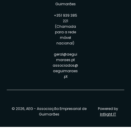
Guimarães
+351 939 385
221
(Chamada
para a rede
móvel
nacional)
geral@aegui
maraes.pt
associados@
aeguimaraes
.pt
© 2026, AEG - Associação Empresarial de
Powered by
Guimarães
Inflight IT