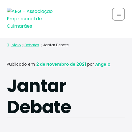
Home
Início
Debates
Jantar Debate
Sobre
Nós
Publicado em
2 de Novembro de 2021
por
Angelo
Associ
Jantar
ados
Parce
Debate
rias
Notíci
as