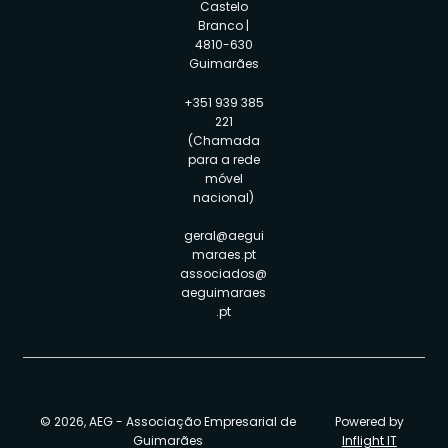
Castelo
Branco |
4810-630
Guimarães
+351 939 385
221
(Chamada
para a rede
móvel
nacional)
geral@aegui
maraes.pt
associados@
aeguimaraes
.pt
© 2026, AEG - Associação Empresarial de
Powered by
Guimarães
Inflight IT