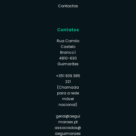
Contactos
Contatos
Rua Camilo
Castelo
Branco |
4810-630
Guimarães
+351 939 385
221
(Chamada
para a rede
móvel
nacional)
geral@aegui
maraes.pt
associados@
aeguimaraes