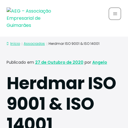
Home
Início
Associados
Herdmar ISO 9001 & ISO 14001
Sobre
Nós
Publicado em
27 de Outubro de 2020
por
Angelo
Associ
Herdmar ISO
ados
Parce
9001 & ISO
rias
Notíci
14001
as