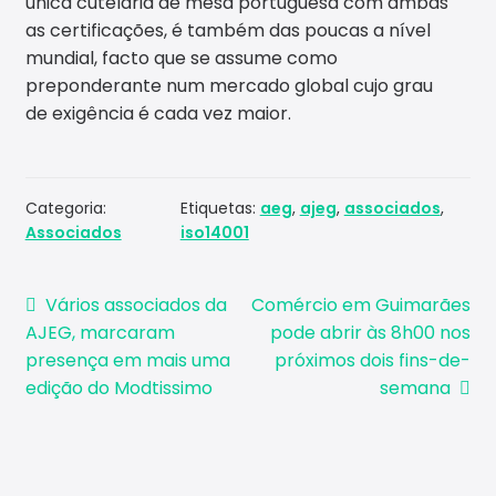
única cutelaria de mesa portuguesa com ambas
as certificações, é também das poucas a nível
mundial, facto que se assume como
preponderante num mercado global cujo grau
de exigência é cada vez maior.
Categoria:
Etiquetas:
aeg
,
ajeg
,
associados
,
Associados
iso14001
Navegação
Artigo
Artigo
Vários associados da
Comércio em Guimarães
anterior:
seguinte:
AJEG, marcaram
pode abrir às 8h00 nos
de
presença em mais uma
próximos dois fins-de-
artigos
edição do Modtissimo
semana