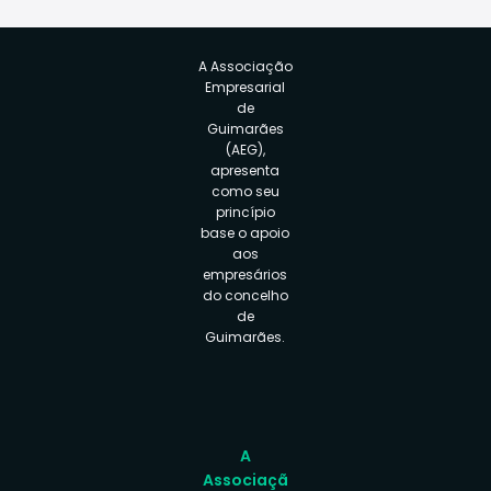
A Associação
Empresarial
de
Guimarães
(AEG),
apresenta
como seu
princípio
base o apoio
aos
empresários
do concelho
de
Guimarães.
A
Associaçã