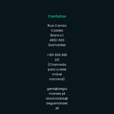
Contatos
Rua Camilo
Castelo
Branco |
4810-630
Guimarães
+351 939 385
221
(Chamada
para a rede
móvel
nacional)
geral@aegui
maraes.pt
associados@
aeguimaraes
.pt