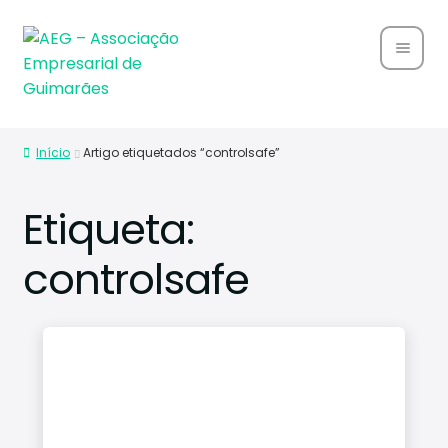
Home
Início
Artigo etiquetados “controlsafe”
Sobre
Nós
Etiqueta:
Associ
controlsafe
ados
Parce
rias
Notíci
as