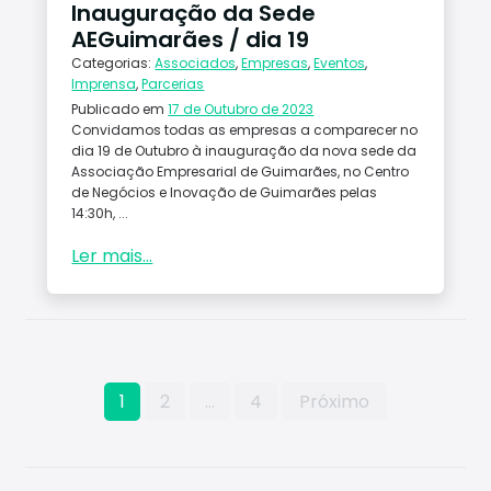
Inauguração da Sede
AEGuimarães / dia 19
Categorias:
Associados
,
Empresas
,
Eventos
,
Imprensa
,
Parcerias
Publicado em
17 de Outubro de 2023
Convidamos todas as empresas a comparecer no
dia 19 de Outubro à inauguração da nova sede da
Associação Empresarial de Guimarães, no Centro
de Negócios e Inovação de Guimarães pelas
14:30h, ...
Ler mais...
Paginação
1
2
…
4
Próximo
dos
conteúdos