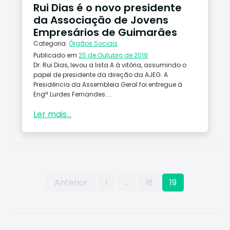
Rui Dias é o novo presidente
da Associação de Jovens
Empresários de Guimarães
Categoria:
Órgãos Sociais
Publicado em
25 de Outubro de 2019
Dr. Rui Dias, levou a lista A à vitória, assumindo o
papel de presidente da direção da AJEG. A
Presidência da Assembleia Geral foi entregue à
Engª Lurdes Fernandes....
Ler mais...
Paginação
Anterior
1
…
18
19
dos
conteúdos