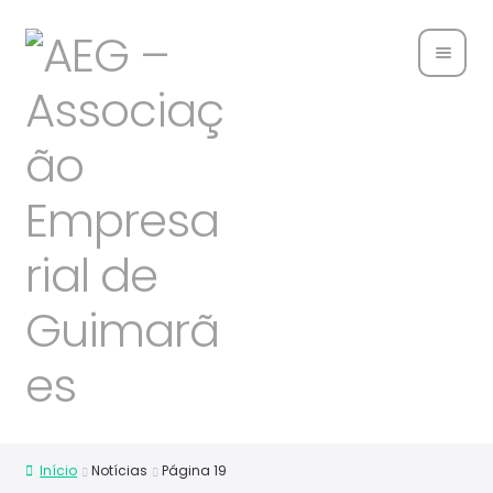
Home
Sobre
Nós
Associ
ados
Parce
rias
Notíci
as
Início
Notícias
Página 19