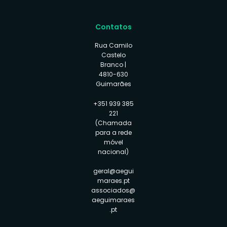
Contatos
Rua Camilo
Castelo
Branco |
4810-630
Guimarães
+351 939 385
221
(Chamada
para a rede
móvel
nacional)
geral@aegui
maraes.pt
associados@
aeguimaraes
.pt