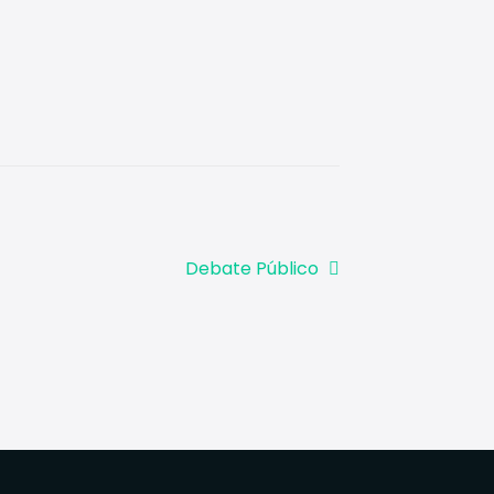
Artigo
Debate Público
seguinte: