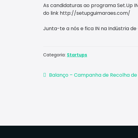
As candidaturas ao programa Set.Up IN(
do link http://setupguimaraes.com/
Junta-te a nós e fica IN na Indústria d
Categoria:
Startups
Navegação
Artigo
Balanço – Campanha de Recolha de
anterior:
de
artigos