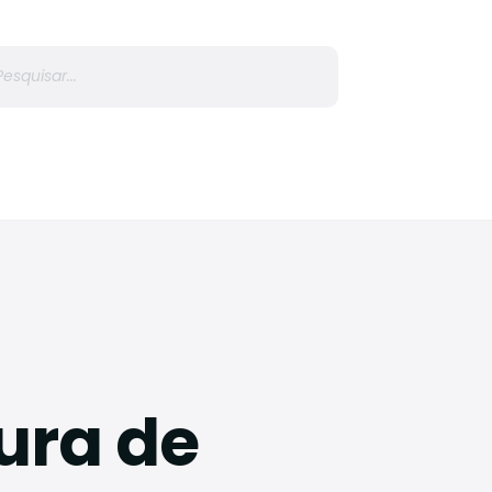
r
ura de