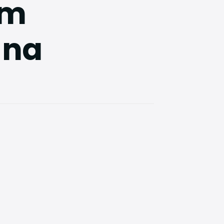
em
 na