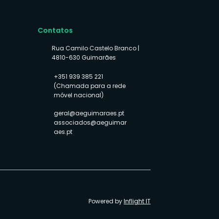
Contatos
Rua Camilo Castelo Branco |
4810-630 Guimarães
+351 939 385 221
(Chamada para a rede
móvel nacional)
geral@aeguimaraes.pt
associados@aeguimar
aes.pt
Powered by
Inflight IT