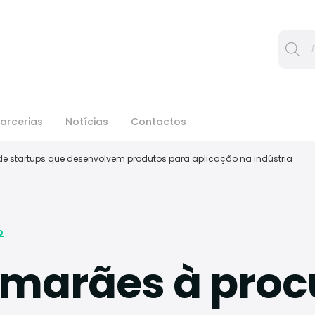
Procura
arcerias
Notícias
Contactos
de startups que desenvolvem produtos para aplicação na indústria
o
imarães à proc