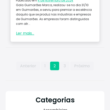
Publicado em
4 de Novembro de 2024
Gala Guimarães Marca, realizou-se no dia 31/10
em Guimarães, e serviu para premiar a excelência
daquilo que se produz nas industrias e empresas
de Guimarães. As empresas foram distinguidas
com atr...
Ler mais...
Paginação
Anterior
1
2
3
Próximo
dos
conteúdos
Categorias