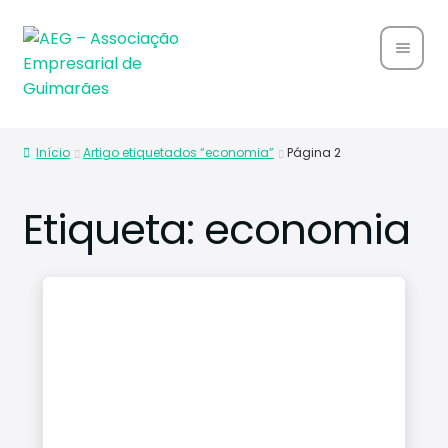
Home
Início
Artigo etiquetados “economia”
Página 2
Sobre
Nós
Etiqueta:
economia
Associ
ados
Parce
rias
Notíci
as