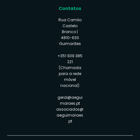
Contatos
Rua Camilo
Castelo
Branco |
4810-630
Guimarães
+351 939 385
221
(Chamada
para a rede
móvel
nacional)
geral@aegui
maraes.pt
associados@
aeguimaraes
.pt