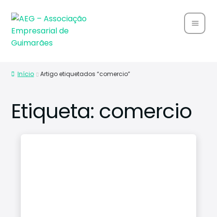
Home
Início
Artigo etiquetados “comercio”
Sobre
Nós
Etiqueta:
comercio
Associ
ados
Parce
rias
Notíci
as