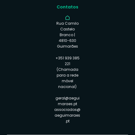
Contatos
Rua Camilo
Castelo
Branco |
4810-630
Guimarães
+351 939 385
221
(Chamada
para a rede
móvel
nacional)
geral@aegui
maraes.pt
associados@
aeguimaraes
.pt