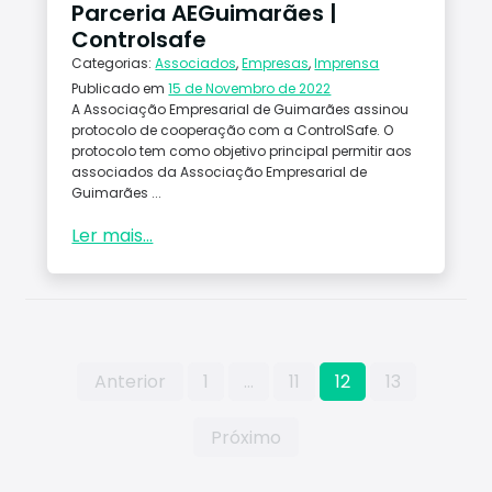
Parceria AEGuimarães |
Controlsafe
Categorias:
Associados
,
Empresas
,
Imprensa
Publicado em
15 de Novembro de 2022
A Associação Empresarial de Guimarães assinou
protocolo de cooperação com a ControlSafe. O
protocolo tem como objetivo principal permitir aos
associados da Associação Empresarial de
Guimarães ...
Ler mais...
Paginação
Anterior
1
…
11
12
13
dos
conteúdos
Próximo