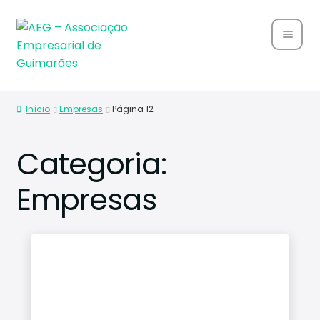
Home
Início
Empresas
Página 12
Sobre
Nós
Categoria:
Associ
Empresas
ados
Parce
rias
Notíci
as