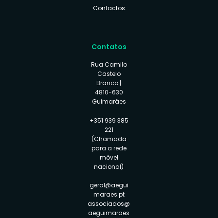
Contactos
Contatos
Rua Camilo
Castelo
Branco |
4810-630
Guimarães
+351 939 385
221
(Chamada
para a rede
móvel
nacional)
geral@aegui
maraes.pt
associados@
aeguimaraes