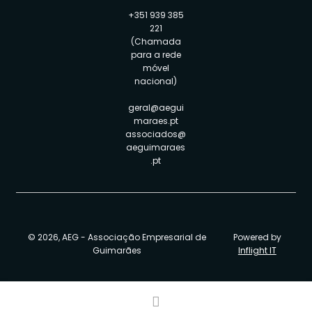
+351 939 385
221
(Chamada
para a rede
móvel
nacional)
geral@aegui
maraes.pt
associados@
aeguimaraes
.pt
© 2026, AEG - Associação Empresarial de
Powered by
Guimarães
Inflight IT
Procurar