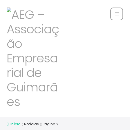
Home
Sobre
Nós
Associ
ados
Parce
rias
Notíci
as
Início
Notícias
Página 2