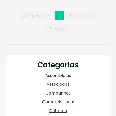
Paginação
Anterior
1
2
3
…
19
dos
conteúdos
Próximo
Categorias
Assembleias
Associados
Campanhas
Comércio Local
Debates