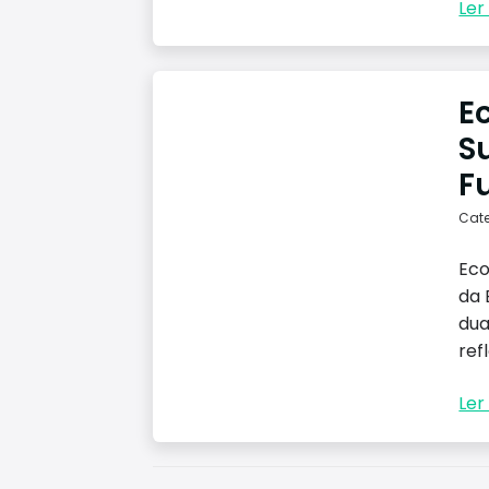
Ler 
E
Su
F
Cat
Eco
da 
dua
refl
Ler 