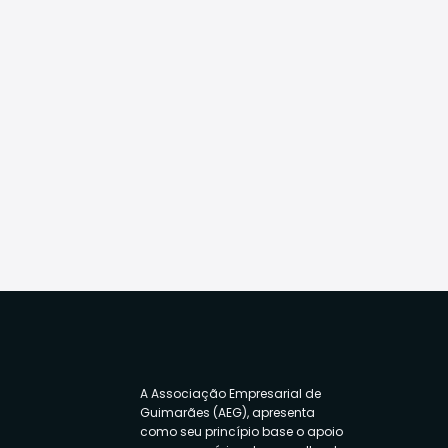
A Associação Empresarial de
Guimarães (AEG), apresenta
como seu princípio base o apoio