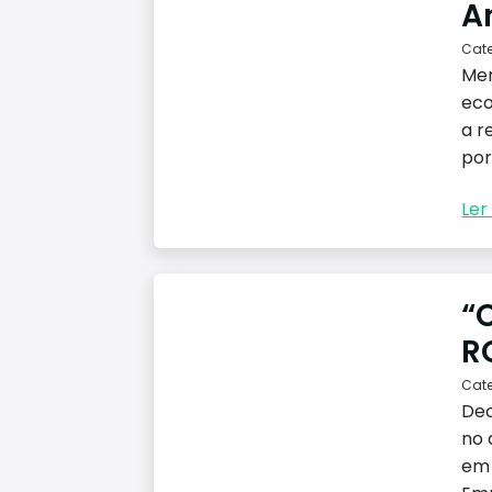
A
Cat
Men
eco
a r
por
Ler 
“
R
Cat
Dec
no 
em 