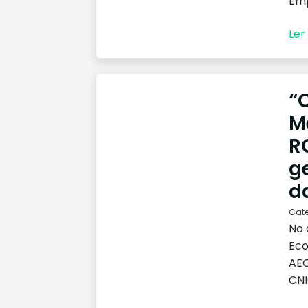
Emp
Ler 
“
M
R
g
d
Cat
No 
Eco
AEG
CNI