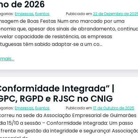
no de 2026
egorias:
Empresas
,
Eventos
Publicado em
22 de Dezembro de 202
sagem de Boas Festas Num ano marcado por uma
nomia que, apesar dos sinais de abrandamento, continu
evelar capacidade de resistência, as empresas
tuguesas têm sabido adaptar‑se a um co...
mais...
Conformidade Integrada” |
GPC, RGPD e RJSC no CNIG
egorias:
Empresas
,
Eventos
Publicado em
17 de Outubro de 2025
orreu na sede da Associação Empresarial de Guimarães
dia 15/10 a sessão – Conformidade Integrada: Um passo
frente na gestão da integridade e segurança! Associaçã