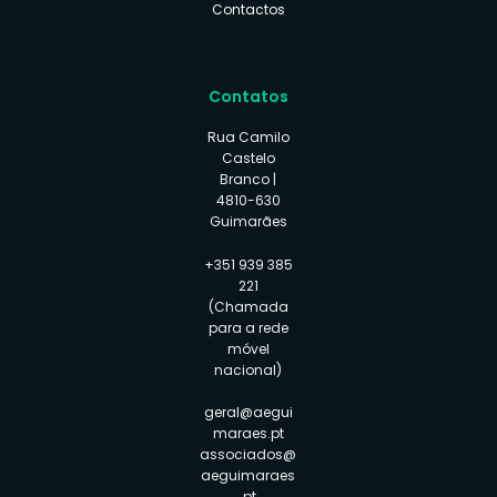
Contactos
Contatos
Rua Camilo
Castelo
Branco |
4810-630
Guimarães
+351 939 385
221
(Chamada
para a rede
móvel
nacional)
geral@aegui
maraes.pt
associados@
aeguimaraes
.pt