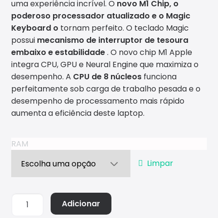
through
uma experiência incrível. O
novo M1 Chip, o
poderoso processador atualizado e o Magic
€2900,00
Conta
Keyboard o
tornam perfeito. O teclado Magic
ctos
possui
mecanismo de interruptor de tesoura
embaixo e estabilidade
. O novo chip M1 Apple
integra CPU, GPU e Neural Engine que maximiza o
desempenho. A
CPU de 8 núcleos
funciona
perfeitamente sob carga de trabalho pesada e o
desempenho de processamento mais rápido
aumenta a eficiência deste laptop.
RAM
Limpar
Quantidade
Adicionar
de