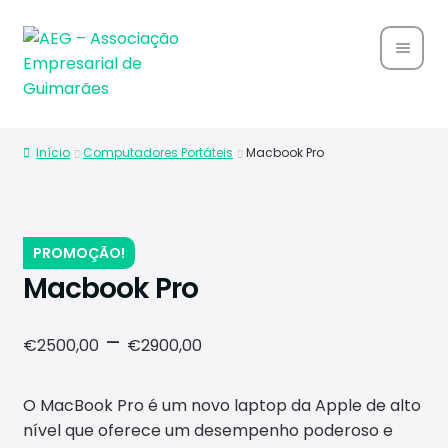
Home
Início
Computadores Portáteis
Macbook Pro
Sobre
Nós
Associ
PROMOÇÃO!
ados
Macbook Pro
Parce
Price
–
€
2500,00
€
2900,00
rias
range:
Notíci
O MacBook Pro é um novo laptop da Apple de alto
€2500,00
as
nível que oferece um desempenho poderoso e