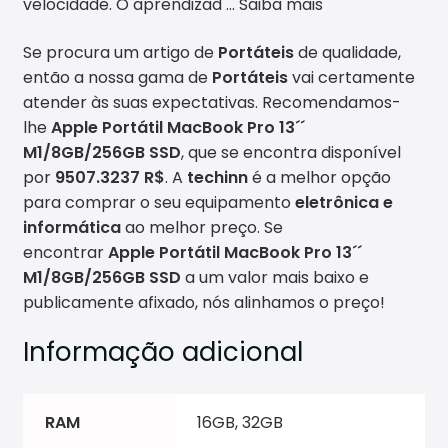
velocidade. O aprendizad
… Saiba mais
Se procura um artigo de
Portáteis
de qualidade,
então a nossa gama de
Portáteis
vai certamente
atender às suas expectativas. Recomendamos-
lhe
Apple
Portátil MacBook Pro 13´´
M1/8GB/256GB SSD
, que se encontra disponível
por
9507.3237 R$
. A
techinn
é a melhor opção
para comprar o seu equipamento
eletrônica e
informática
ao melhor preço. Se
encontrar
Apple
Portátil MacBook Pro 13´´
M1/8GB/256GB SSD
a um valor mais baixo e
publicamente afixado, nós alinhamos o preço!
Informação adicional
RAM
16GB, 32GB