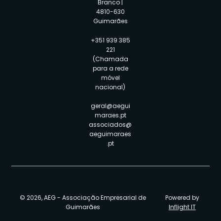
Branco |
4810-630
Guimarães
+351 939 385
221
(Chamada
para a rede
móvel
nacional)
geral@aegui
maraes.pt
associados@
aeguimaraes
.pt
© 2026, AEG - Associação Empresarial de
Powered by
Guimarães
Inflight IT