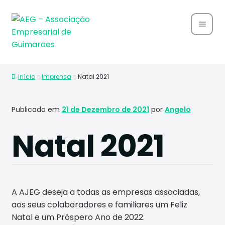
Home
Início
Imprensa
Natal 2021
Sobre
Nós
Publicado em
21 de Dezembro de 2021
por
Angelo
Associ
Natal 2021
ados
Parce
rias
A AJEG deseja a todas as empresas associadas,
Notíci
aos seus colaboradores e familiares um Feliz
as
Natal e um Próspero Ano de 2022.