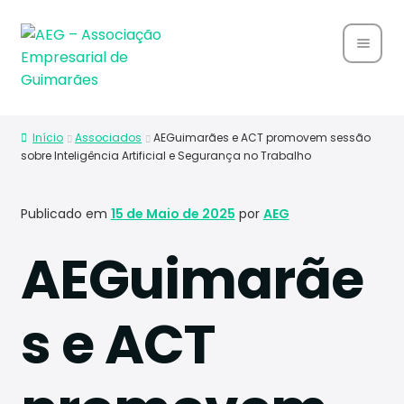
Home
Início
Associados
AEGuimarães e ACT promovem sessão
Sobre
sobre Inteligência Artificial e Segurança no Trabalho
Nós
Publicado em
15 de Maio de 2025
por
AEG
Associ
ados
AEGuimarãe
Parce
rias
s e ACT
Notíci
as