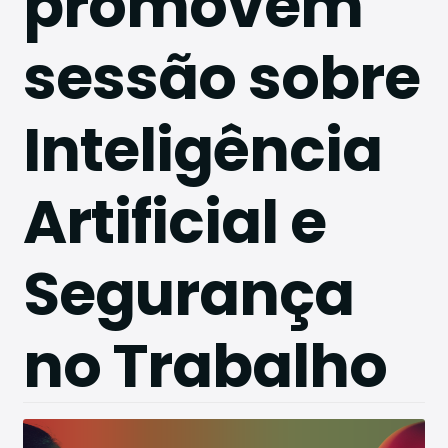
promovem
Conta
sessão sobre
ctos
Inteligência
Artificial e
Segurança
no Trabalho