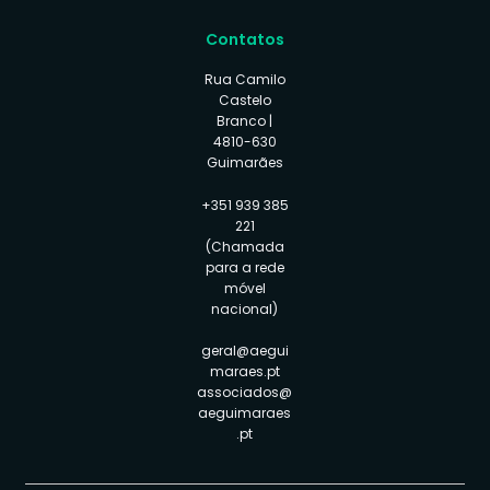
Contatos
Rua Camilo
Castelo
Branco |
4810-630
Guimarães
+351 939 385
221
(Chamada
para a rede
móvel
nacional)
geral@aegui
maraes.pt
associados@
aeguimaraes
.pt