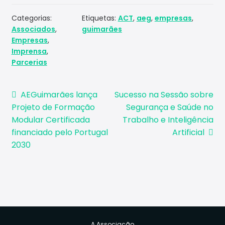
Categorias:
Etiquetas:
ACT
,
aeg
,
empresas
,
Associados
,
guimarães
Empresas
,
Imprensa
,
Parcerias
Navegação
Artigo
Artigo
AEGuimarães lança
Sucesso na Sessão sobre
anterior:
seguinte:
Projeto de Formação
Segurança e Saúde no
de
Modular Certificada
Trabalho e Inteligência
artigos
financiado pelo Portugal
Artificial
2030
A Associação