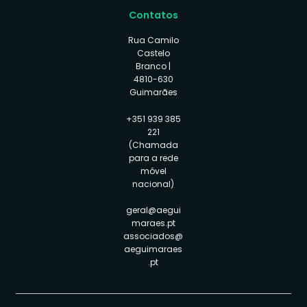
Contatos
Rua Camilo
Castelo
Branco |
4810-630
Guimarães
+351 939 385
221
(Chamada
para a rede
móvel
nacional)
geral@aegui
maraes.pt
associados@
aeguimaraes
.pt