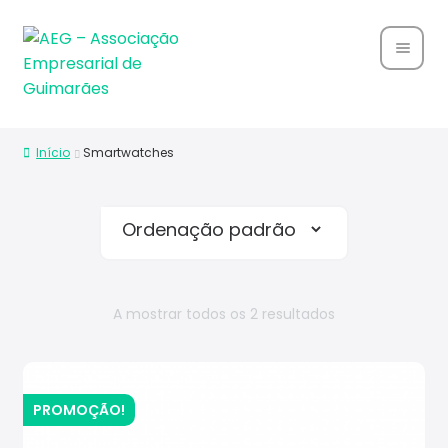
Home
Início
Smartwatches
Sobre
Nós
Associ
ados
A mostrar todos os 2 resultados
Parce
rias
Notíci
PROMOÇÃO!
as