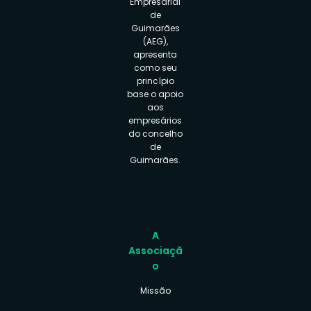
Empresarial
de
Guimarães
(AEG),
apresenta
como seu
princípio
base o apoio
aos
empresários
do concelho
de
Guimarães.
A
Associaçã
o
Missão